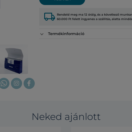
local_shipping
Rendeld meg ma 12 óráig, és a következő munkana
60.000 Ft felett ingyenes a szállítás, alatta mindö
Termékinformáció
Neked ajánlott