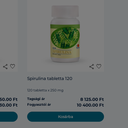
share
favorite
share
favorite
Spirulina tabletta 120
120 tabletta x 250 mg
50.00 Ft
Tagsági ár
8 125.00 Ft
30.00 Ft
Fogyasztói ár
10 400.00 Ft
Kosárba