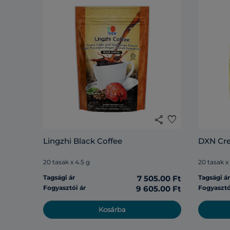
share
favorite
Lingzhi Black Coffee
DXN Cr
20 tasak x 4.5 g
20 tasak x
Tagsági ár
7 505.00 Ft
Tagsági á
Fogyasztói ár
9 605.00 Ft
Fogyasztó
Kosárba