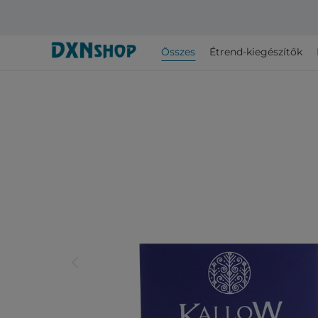
Összes
Étrend-kiegészítők
arrow_back_ios