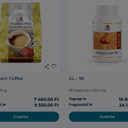
share
favorite
eam Coffee
GL - 90
 14 g
90 kapszula x 450 mg
r
7 460.00 Ft
Tagsági ár
18 8
i ár
9 550.00 Ft
Fogyasztói ár
24 1
Kosárba
Kosárba