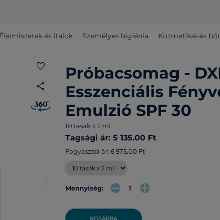
Élelmiszerek és italok
Személyes higiénia
Kozmetikai-és bő
favorite
Próbacsomag - DX
share
Esszenciális Fény
Emulzió SPF 30
10 tasak x 2 ml
Tagsági ár: 5 135.00 Ft
Fogyasztói ár:
6 575.00 Ft
arrow_forward_ios
Mennyiség:
KOSÁRBA