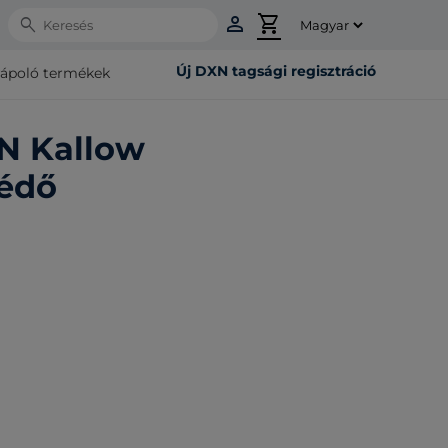
person
shopping_cart
Search
Új DXN tagsági regisztráció
rápoló termékek
N Kallow
védő