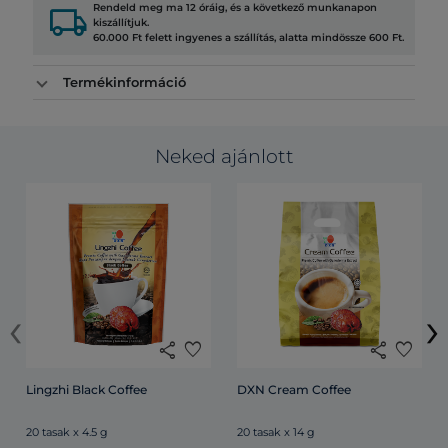
local_shipping
Rendeld meg ma 12 óráig, és a következő munkanapon
kiszállítjuk.
60.000 Ft felett ingyenes a szállítás, alatta mindössze 600 Ft.
Termékinformáció
Neked ajánlott
‹
›
share
favorite
share
favorite
Lingzhi Black Coffee
DXN Cream Coffee
20 tasak x 4.5 g
20 tasak x 14 g