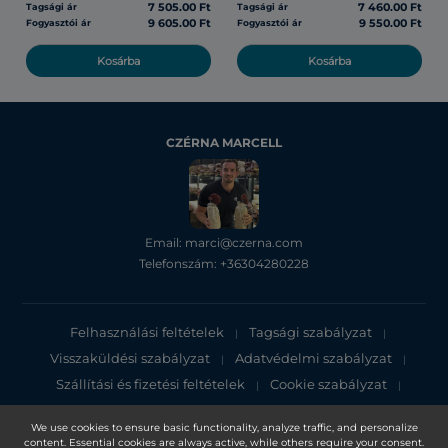
7 505.00 Ft
7 460.00 Ft
Tagsági ár
Tagsági ár
9 605.00 Ft
9 550.00 Ft
Fogyasztói ár
Fogyasztói ár
Kosárba
Kosárba
CZÉRNA MARCELL
Email: marci@czerna.com
Telefonszám: +36304280228
Felhasználási feltételek
Tagsági szabályzat
|
|
Visszaküldési szabályzat
Adatvédelmi szabályzat
|
|
Szállítási és fizetési feltételek
Cookie szabályzat
|
|
Adatvédelmi tájékoztató
We use cookies to ensure basic functionality, analyze traffic, and personalize
content. Essential cookies are always active, while others require your consent.