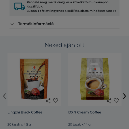
local_shipping
Rendeld meg ma 12 óráig, és a következő munkanapon
kiszállítjuk.
60.000 Ft felett ingyenes a szállítás, alatta mindössze 600 Ft.
Termékinformáció
Neked ajánlott
‹
›
share
favorite
share
favorite
Lingzhi Black Coffee
DXN Cream Coffee
20 tasak x 4.5 g
20 tasak x 14 g