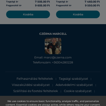
7 505.00 Ft
7 460.00 Ft
Tagsági ár
Tagsági ár
9 605.00 Ft
9 550.00 Ft
Fogyasztói ár
Fogyasztói ár
Kosárba
Kosárba
CZÉRNA MARCELL
Email: marci@czerna.com
Telefonszám: +36304280228
Felhasználási feltételek
Tagsági szabályzat
|
|
Visszaküldési szabályzat
Adatvédelmi szabályzat
|
|
Szállítási és fizetési feltételek
Cookie szabályzat
|
|
Adatvédelmi tájékoztató
We use cookies to ensure basic functionality, analyze traffic, and personalize
content. Essential cookies are always active, while others require your consent.