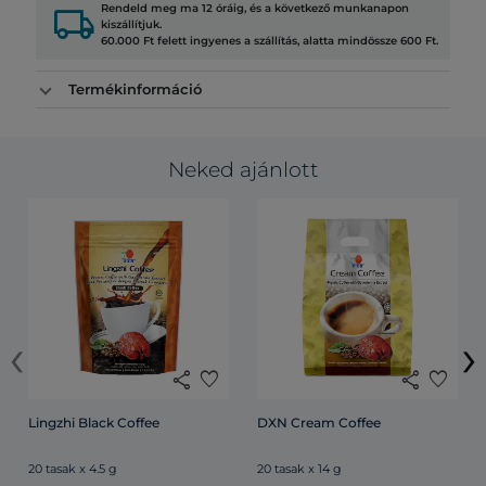
local_shipping
Rendeld meg ma 12 óráig, és a következő munkanapon
kiszállítjuk.
60.000 Ft felett ingyenes a szállítás, alatta mindössze 600 Ft.
Termékinformáció
Neked ajánlott
‹
›
share
favorite
share
favorite
Lingzhi Black Coffee
DXN Cream Coffee
20 tasak x 4.5 g
20 tasak x 14 g