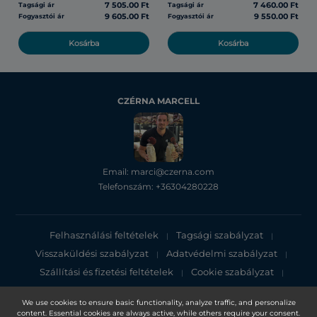
7 505.00 Ft
7 460.00 Ft
Tagsági ár
Tagsági ár
9 605.00 Ft
9 550.00 Ft
Fogyasztói ár
Fogyasztói ár
Kosárba
Kosárba
CZÉRNA MARCELL
Email: marci@czerna.com
Telefonszám: +36304280228
Felhasználási feltételek
Tagsági szabályzat
|
|
Visszaküldési szabályzat
Adatvédelmi szabályzat
|
|
Szállítási és fizetési feltételek
Cookie szabályzat
|
|
Adatvédelmi tájékoztató
We use cookies to ensure basic functionality, analyze traffic, and personalize
content. Essential cookies are always active, while others require your consent.