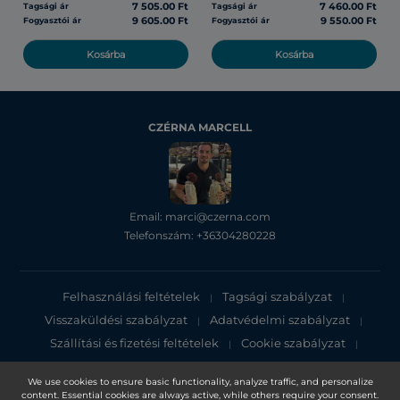
7 505.00 Ft
7 460.00 Ft
Tagsági ár
Tagsági ár
9 605.00 Ft
9 550.00 Ft
Fogyasztói ár
Fogyasztói ár
Kosárba
Kosárba
CZÉRNA MARCELL
Email: marci@czerna.com
Telefonszám: +36304280228
Felhasználási feltételek
Tagsági szabályzat
|
|
Visszaküldési szabályzat
Adatvédelmi szabályzat
|
|
Szállítási és fizetési feltételek
Cookie szabályzat
|
|
Adatvédelmi tájékoztató
We use cookies to ensure basic functionality, analyze traffic, and personalize
content. Essential cookies are always active, while others require your consent.