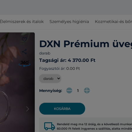
Élelmiszerek és italok
Személyes higiénia
Kozmetikai-és bő
favorite
DXN Prémium üveg
share
darab
Tagsági ár: 4 370.00 Ft
Fogyasztói ár:
0.00 Ft
Mennyiség:
arrow_forward_ios
KOSÁRBA
local_shipping
Rendeld meg ma 12 óráig, és a következő munkana
60.000 Ft felett ingyenes a szállítás, alatta mindö