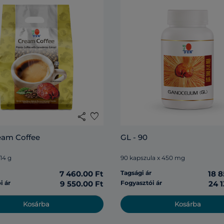
share
favorite
eam Coffee
GL - 90
 14 g
90 kapszula x 450 mg
r
7 460.00 Ft
Tagsági ár
18 8
i ár
9 550.00 Ft
Fogyasztói ár
24 1
Kosárba
Kosárba