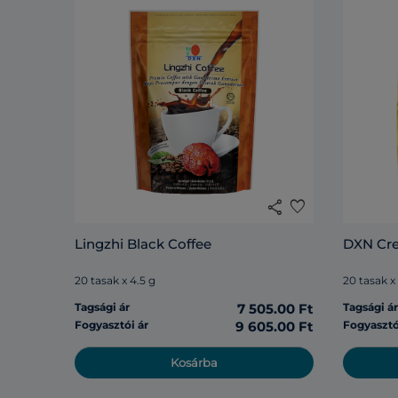
share
favorite
Lingzhi Black Coffee
DXN Cr
20 tasak x 4.5 g
20 tasak x
Tagsági ár
7 505.00 Ft
Tagsági á
Fogyasztói ár
9 605.00 Ft
Fogyasztó
Kosárba