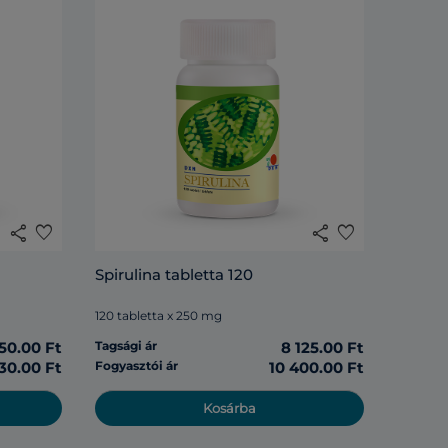
share
favorite
share
favorite
Spirulina tabletta 120
120 tabletta x 250 mg
50.00 Ft
Tagsági ár
8 125.00 Ft
30.00 Ft
Fogyasztói ár
10 400.00 Ft
Kosárba