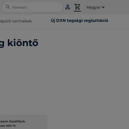
person
shopping_cart
Search
Új DXN tagsági regisztráció
rápoló termékek
 kiöntő
pon kiszállítjuk.
ssze 600 Ft.