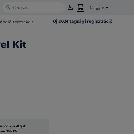
person
shopping_cart
Search
Új DXN tagsági regisztráció
rápoló termékek
el Kit
pon kiszállítjuk.
ssze 600 Ft.