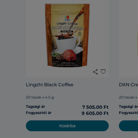
share
favorite
Lingzhi Black Coffee
DXN Cr
20 tasak x 4.5 g
20 tasak x
Tagsági ár
7 505.00 Ft
Tagsági á
Fogyasztói ár
9 605.00 Ft
Fogyasztó
Kosárba