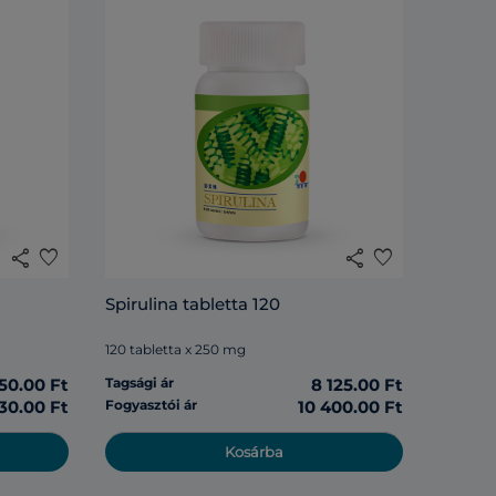
share
favorite
share
favorite
Spirulina tabletta 120
120 tabletta x 250 mg
50.00 Ft
Tagsági ár
8 125.00 Ft
30.00 Ft
Fogyasztói ár
10 400.00 Ft
Kosárba