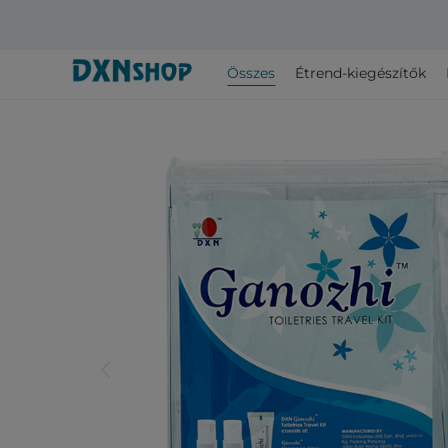
Összes
Étrend-kiegészítők
arrow_back_ios