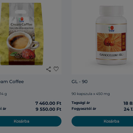
share
favorite
eam Coffee
GL - 90
 14 g
90 kapszula x 450 mg
r
7 460.00 Ft
Tagsági ár
18 8
i ár
9 550.00 Ft
Fogyasztói ár
24 1
Kosárba
Kosárba