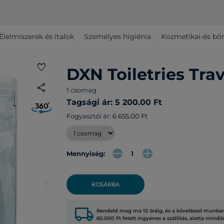
Élelmiszerek és italok
Személyes higiénia
Kozmetikai-és bő
favorite
DXN Toiletries Trav
share
1 csomag
Tagsági ár: 5 200.00 Ft
Fogyasztói ár:
6 655.00 Ft
Mennyiség:
arrow_forward_ios
KOSÁRBA
local_shipping
Rendeld meg ma 12 óráig, és a következő munkana
60.000 Ft felett ingyenes a szállítás, alatta mindö