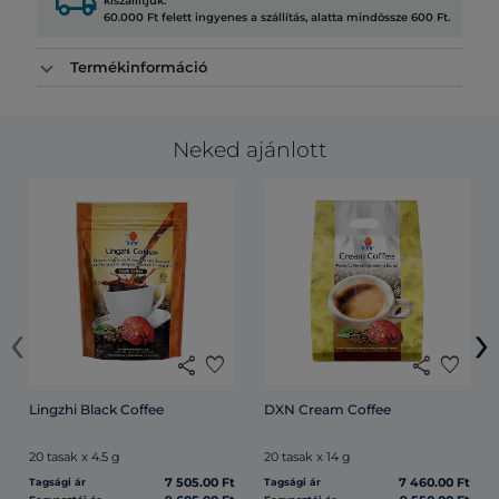
local_shipping
kiszállítjuk.
60.000 Ft felett ingyenes a szállítás, alatta mindössze 600 Ft.
Termékinformáció
Neked ajánlott
‹
›
share
favorite
share
favorite
Lingzhi Black Coffee
DXN Cream Coffee
20 tasak x 4.5 g
20 tasak x 14 g
7 505.00 Ft
7 460.00 Ft
Tagsági ár
Tagsági ár