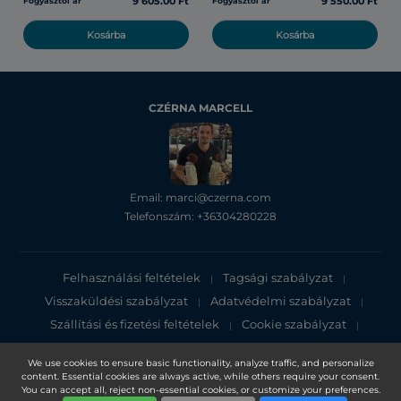
9 605.00 Ft
9 550.00 Ft
Fogyasztói ár
Fogyasztói ár
Kosárba
Kosárba
CZÉRNA MARCELL
Email: marci@czerna.com
Telefonszám: +36304280228
Felhasználási feltételek
Tagsági szabályzat
|
|
Visszaküldési szabályzat
Adatvédelmi szabályzat
|
|
Szállítási és fizetési feltételek
Cookie szabályzat
|
|
Adatvédelmi tájékoztató
We use cookies to ensure basic functionality, analyze traffic, and personalize
content. Essential cookies are always active, while others require your consent.
Copyright 2025, DXN Holdings Bhd. 199501033918 (363120-V)
You can accept all, reject non-essential cookies, or customize your preferences.