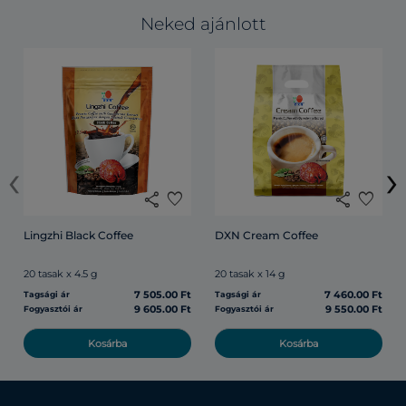
Neked ajánlott
‹
›
share
favorite
share
favorite
Lingzhi Black Coffee
DXN Cream Coffee
20 tasak x 4.5 g
20 tasak x 14 g
7 505.00 Ft
7 460.00 Ft
Tagsági ár
Tagsági ár
9 605.00 Ft
9 550.00 Ft
Fogyasztói ár
Fogyasztói ár
Kosárba
Kosárba