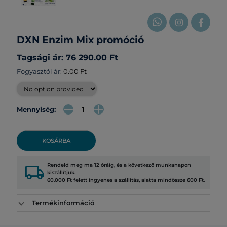
DXN Enzim Mix promóció
Tagsági ár: 76 290.00 Ft
Fogyasztói ár:
0.00 Ft
Mennyiség:
KOSÁRBA
local_shipping
Rendeld meg ma 12 óráig, és a következő munkanapon
kiszállítjuk.
60.000 Ft felett ingyenes a szállítás, alatta mindössze 600 Ft.
Termékinformáció