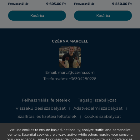
9 605.00 Ft
9 550.00 Ft
Fogyasztói ár
Fogyasztói ár
Kosárba
Kosárba
CZÉRNA MARCELL
Email: marci@czerna.com
Telefonszám: +36304280228
Felhasználási feltételek
Tagsági szabályzat
|
|
Visszaküldési szabályzat
Adatvédelmi szabályzat
|
|
Szállítási és fizetési feltételek
Cookie szabályzat
|
|
Adatvédelmi tájékoztató
We use cookies to ensure basic functionality, analyze traffic, and personalize
content. Essential cookies are always active, while others require your consent.
Copyright 2025, DXN Holdings Bhd. 199501033918 (363120-V)
You can accept all, reject non-essential cookies, or customize your preferences.