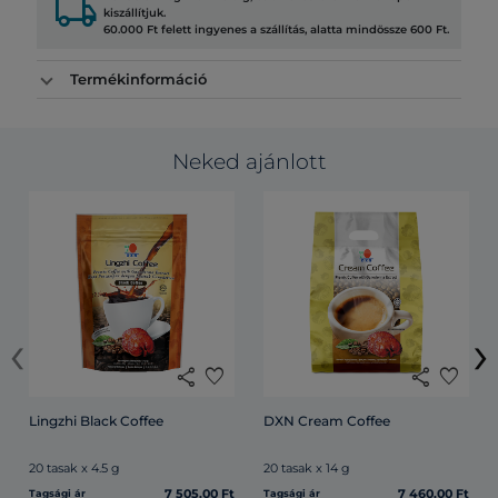
local_shipping
kiszállítjuk.
60.000 Ft felett ingyenes a szállítás, alatta mindössze 600 Ft.
Termékinformáció
Neked ajánlott
‹
›
share
favorite
share
favorite
Lingzhi Black Coffee
DXN Cream Coffee
20 tasak x 4.5 g
20 tasak x 14 g
7 505.00 Ft
7 460.00 Ft
Tagsági ár
Tagsági ár