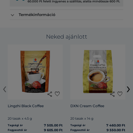
60.000 Ft felett ingyenes a szállítás, alatta mindössze 600 Ft.
Termékinformáció
Neked ajánlott
‹
›
share
favorite
share
favorite
Lingzhi Black Coffee
DXN Cream Coffee
20 tasak x 4.5 g
20 tasak x 14 g
7 505.00 Ft
7 460.00 Ft
Tagsági ár
Tagsági ár
9 605.00 Ft
9 550.00 Ft
Fogyasztói ár
Fogyasztói ár