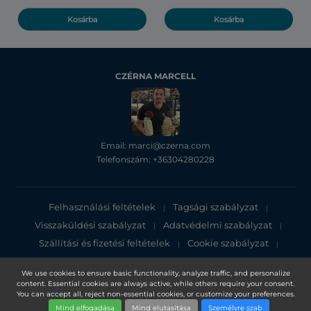
Kosárba
Kosárba
CZÉRNA MARCELL
Email: marci@czerna.com
Telefonszám: +36304280228
Felhasználási feltételek
Tagsági szabályzat
|
|
Visszaküldési szabályzat
Adatvédelmi szabályzat
|
|
Szállítási és fizetési feltételek
Cookie szabályzat
|
|
Adatvédelmi tájékoztató
We use cookies to ensure basic functionality, analyze traffic, and personalize
content. Essential cookies are always active, while others require your consent.
Copyright 2025, DXN Holdings Bhd. 199501033918 (363120-V)
You can accept all, reject non-essential cookies, or customize your preferences.
Mind elfogadása
Mind elutasítása
Személyre szab