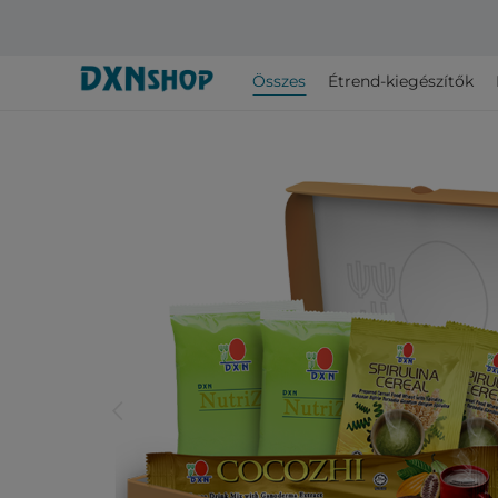
Összes
Étrend-kiegészítők
arrow_back_ios