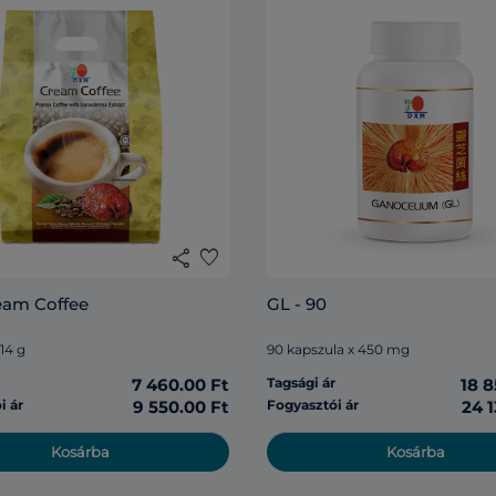
share
favorite
eam Coffee
GL - 90
 14 g
90 kapszula x 450 mg
r
7 460.00 Ft
Tagsági ár
18 8
i ár
9 550.00 Ft
Fogyasztói ár
24 1
Kosárba
Kosárba