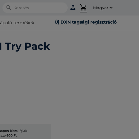
person
shopping_cart
Search
Új DXN tagsági regisztráció
rápoló termékek
 Try Pack
pon kiszállítjuk.
ssze 600 Ft.