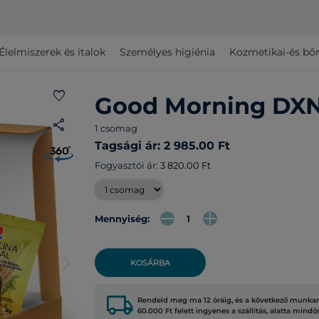
Élelmiszerek és italok
Személyes higiénia
Kozmetikai-és bő
favorite
Good Morning DXN
share
1 csomag
Tagsági ár: 2 985.00 Ft
Fogyasztói ár:
3 820.00 Ft
Mennyiség:
arrow_forward_ios
KOSÁRBA
local_shipping
Rendeld meg ma 12 óráig, és a következő munkana
60.000 Ft felett ingyenes a szállítás, alatta mindö