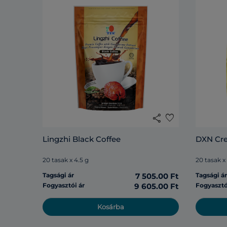
share
favorite
Lingzhi Black Coffee
DXN Cr
20 tasak x 4.5 g
20 tasak x
Tagsági ár
7 505.00 Ft
Tagsági á
Fogyasztói ár
9 605.00 Ft
Fogyasztó
Kosárba