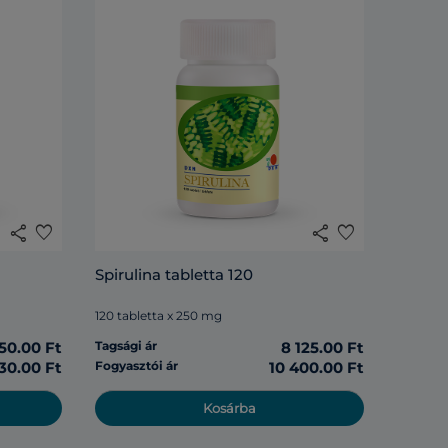
share
favorite
share
favorite
Spirulina tabletta 120
120 tabletta x 250 mg
50.00 Ft
Tagsági ár
8 125.00 Ft
30.00 Ft
Fogyasztói ár
10 400.00 Ft
Kosárba