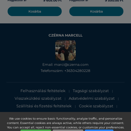
9 605.00 Ft
9 550.00 Ft
Fogyasztói ár
Fogyasztói ár
Kosárba
Kosárba
CZÉRNA MARCELL
Email: marci@czerna.com
Telefonszám: +36304280228
Felhasználási feltételek
Tagsági szabályzat
|
|
Visszaküldési szabályzat
Adatvédelmi szabályzat
|
|
Szállítási és fizetési feltételek
Cookie szabályzat
|
|
Adatvédelmi tájékoztató
We use cookies to ensure basic functionality, analyze traffic, and personalize
content. Essential cookies are always active, while others require your consent.
Copyright 2025, DXN Holdings Bhd. 199501033918 (363120-V)
You can accept all, reject non-essential cookies, or customize your preferences.