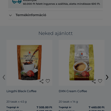
local_shipping
kiszállítjuk.
60.000 Ft felett ingyenes a szállítás, alatta mindössze 600 Ft.
Termékinformáció
Neked ajánlott
‹
›
share
favorite
share
favorite
Lingzhi Black Coffee
DXN Cream Coffee
20 tasak x 4.5 g
20 tasak x 14 g
7 505.00 Ft
7 460.00 Ft
Tagsági ár
Tagsági ár