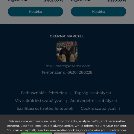
9 605.00 Ft
9 550.00 Ft
Fogyasztói ár
Fogyasztói ár
Kosárba
Kosárba
CZÉRNA MARCELL
Email: marci@czerna.com
Telefonszám: +36304280228
Felhasználási feltételek
Tagsági szabályzat
|
|
Visszaküldési szabályzat
Adatvédelmi szabályzat
|
|
Szállítási és fizetési feltételek
Cookie szabályzat
|
|
Adatvédelmi tájékoztató
We use cookies to ensure basic functionality, analyze traffic, and personalize
content. Essential cookies are always active, while others require your consent.
Copyright 2025, DXN Holdings Bhd. 199501033918 (363120-V)
You can accept all, reject non-essential cookies, or customize your preferences.