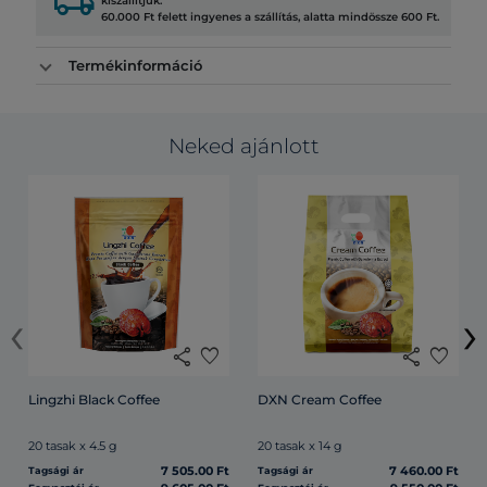
local_shipping
kiszállítjuk.
60.000 Ft felett ingyenes a szállítás, alatta mindössze 600 Ft.
Termékinformáció
Neked ajánlott
‹
›
share
favorite
share
favorite
Lingzhi Black Coffee
DXN Cream Coffee
20 tasak x 4.5 g
20 tasak x 14 g
7 505.00 Ft
7 460.00 Ft
Tagsági ár
Tagsági ár