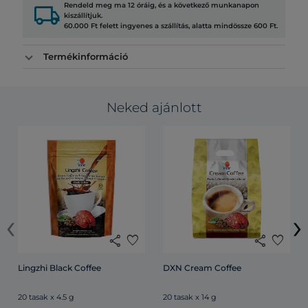
local_shipping
Rendeld meg ma 12 óráig, és a következő munkanapon
kiszállítjuk.
60.000 Ft felett ingyenes a szállítás, alatta mindössze 600 Ft.
Termékinformáció
Neked ajánlott
‹
›
share
favorite
share
favorite
Lingzhi Black Coffee
DXN Cream Coffee
20 tasak x 4.5 g
20 tasak x 14 g