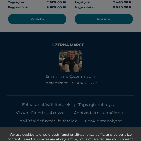
7 505.00 Ft
7 460.00 Ft
Tagsági ár
Tagsági ár
9 605.00 Ft
9 550.00 Ft
Fogyasztói ár
Fogyasztói ár
Kosárba
Kosárba
CZÉRNA MARCELL
Email: marci@czerna.com
Telefonszám: +36304280228
Felhasználási feltételek
Tagsági szabályzat
|
|
Visszaküldési szabályzat
Adatvédelmi szabályzat
|
|
Szállítási és fizetési feltételek
Cookie szabályzat
|
|
Adatvédelmi tájékoztató
We use cookies to ensure basic functionality, analyze traffic, and personalize
content. Essential cookies are always active, while others require your consent.