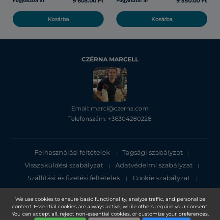
9 605.00 Ft
9 550.00 Ft
Fogyasztói ár
Fogyasztói ár
Kosárba
Kosárba
CZÉRNA MARCELL
Email: marci@czerna.com
Telefonszám: +36304280228
Felhasználási feltételek
Tagsági szabályzat
|
|
Visszaküldési szabályzat
Adatvédelmi szabályzat
|
|
Szállítási és fizetési feltételek
Cookie szabályzat
|
|
Adatvédelmi tájékoztató
We use cookies to ensure basic functionality, analyze traffic, and personalize
content. Essential cookies are always active, while others require your consent.
Copyright 2025, DXN Holdings Bhd. 199501033918 (363120-V)
You can accept all, reject non-essential cookies, or customize your preferences.