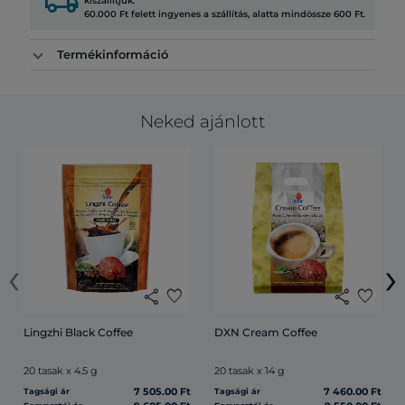
local_shipping
kiszállítjuk.
60.000 Ft felett ingyenes a szállítás, alatta mindössze 600 Ft.
Termékinformáció
Neked ajánlott
‹
›
share
favorite
share
favorite
Lingzhi Black Coffee
DXN Cream Coffee
20 tasak x 4.5 g
20 tasak x 14 g
7 505.00 Ft
7 460.00 Ft
Tagsági ár
Tagsági ár