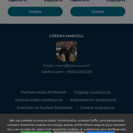
9 605.00 Ft
9 550.00 Ft
Fogyasztói ár
Fogyasztói ár
Kosárba
Kosárba
CZÉRNA MARCELL
Email: marci@czerna.com
Telefonszám: +36304280228
Felhasználási feltételek
Tagsági szabályzat
|
|
Visszaküldési szabályzat
Adatvédelmi szabályzat
|
|
Szállítási és fizetési feltételek
Cookie szabályzat
|
|
Adatvédelmi tájékoztató
We use cookies to ensure basic functionality, analyze traffic, and personalize
content. Essential cookies are always active, while others require your consent.
Copyright 2025, DXN Holdings Bhd. 199501033918 (363120-V)
You can accept all, reject non-essential cookies, or customize your preferences.