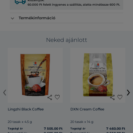
local_shipping
kiszállítjuk.
60.000 Ft felett ingyenes a szállítás, alatta mindössze 600 Ft.
Termékinformáció
Neked ajánlott
‹
›
share
favorite
share
favorite
Lingzhi Black Coffee
DXN Cream Coffee
20 tasak x 4.5 g
20 tasak x 14 g
7 505.00 Ft
7 460.00 Ft
Tagsági ár
Tagsági ár