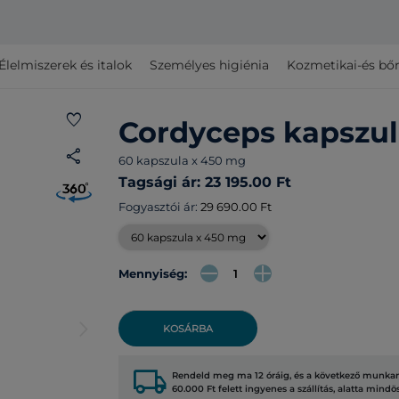
Élelmiszerek és italok
Személyes higiénia
Kozmetikai-és bő
favorite
Cordyceps kapszul
share
60 kapszula x 450 mg
Tagsági ár: 23 195.00 Ft
Fogyasztói ár:
29 690.00 Ft
Mennyiség:
arrow_forward_ios
KOSÁRBA
local_shipping
Rendeld meg ma 12 óráig, és a következő munkana
60.000 Ft felett ingyenes a szállítás, alatta mindö