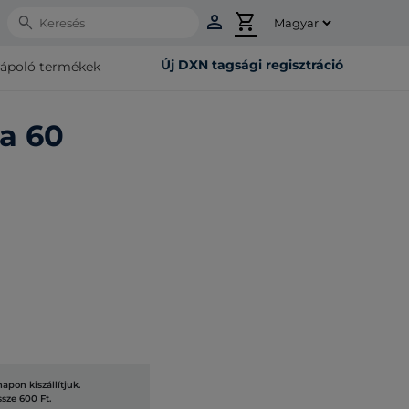
person
shopping_cart
Search
Új DXN tagsági regisztráció
rápoló termékek
a 60
pon kiszállítjuk.
ssze 600 Ft.