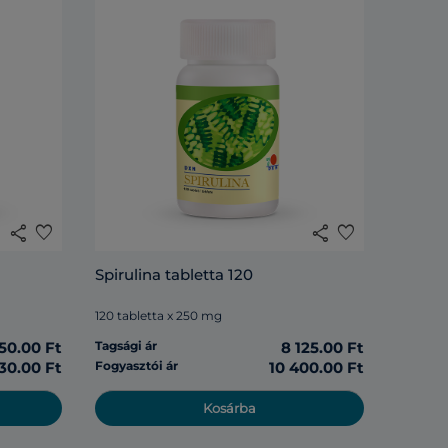
share
favorite
share
favorite
Spirulina tabletta 120
120 tabletta x 250 mg
50.00 Ft
Tagsági ár
8 125.00 Ft
30.00 Ft
Fogyasztói ár
10 400.00 Ft
Kosárba