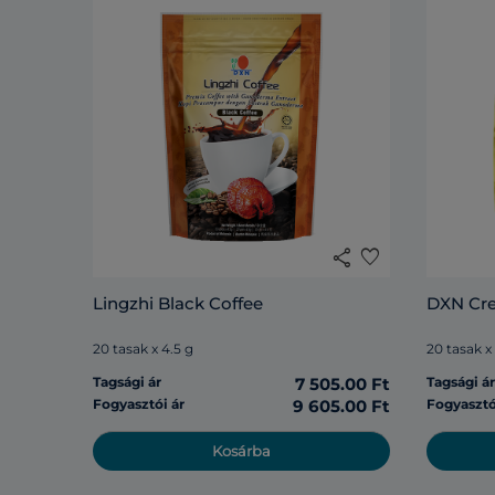
share
favorite
Lingzhi Black Coffee
DXN Cr
20 tasak x 4.5 g
20 tasak x
Tagsági ár
7 505.00 Ft
Tagsági á
Fogyasztói ár
9 605.00 Ft
Fogyasztó
Kosárba