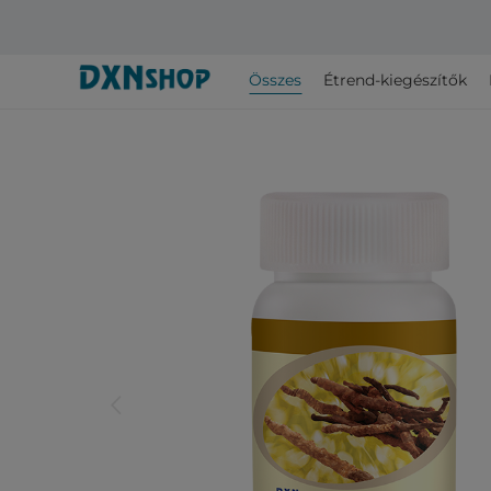
Összes
Étrend-kiegészítők
arrow_back_ios