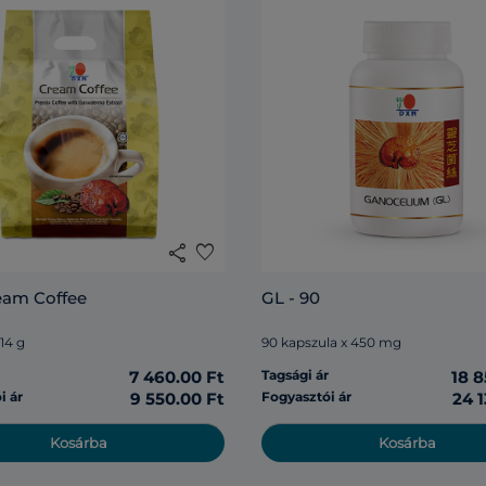
share
favorite
eam Coffee
GL - 90
 14 g
90 kapszula x 450 mg
r
7 460.00 Ft
Tagsági ár
18 8
i ár
9 550.00 Ft
Fogyasztói ár
24 1
Kosárba
Kosárba