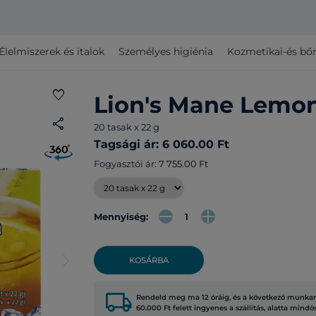
Élelmiszerek és italok
Személyes higiénia
Kozmetikai-és bő
favorite
Lion's Mane Lemo
share
20 tasak x 22 g
Tagsági ár: 6 060.00 Ft
Fogyasztói ár:
7 755.00 Ft
Mennyiség:
arrow_forward_ios
KOSÁRBA
local_shipping
Rendeld meg ma 12 óráig, és a következő munkana
60.000 Ft felett ingyenes a szállítás, alatta mindö