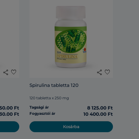
share
favorite
share
favorite
Spirulina tabletta 120
120 tabletta x 250 mg
50.00 Ft
Tagsági ár
8 125.00 Ft
30.00 Ft
Fogyasztói ár
10 400.00 Ft
Kosárba