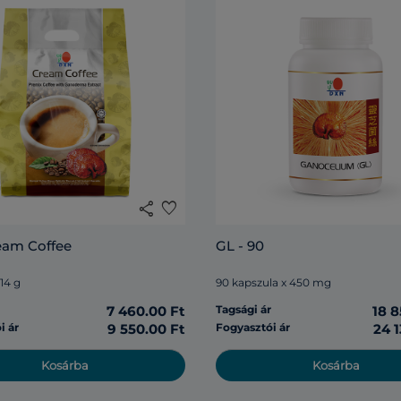
share
favorite
eam Coffee
GL - 90
 14 g
90 kapszula x 450 mg
r
7 460.00 Ft
Tagsági ár
18 8
i ár
9 550.00 Ft
Fogyasztói ár
24 1
Kosárba
Kosárba