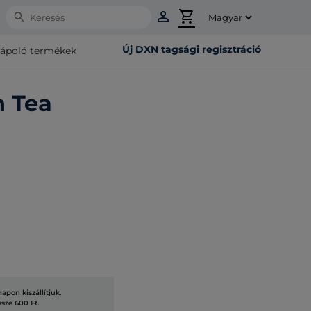
person
shopping_cart
Search
Új DXN tagsági regisztráció
rápoló termékek
n Tea
pon kiszállítjuk.
ssze 600 Ft.