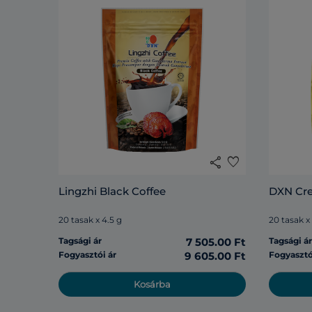
share
favorite
Lingzhi Black Coffee
DXN Cr
20 tasak x 4.5 g
20 tasak x
Tagsági ár
7 505.00 Ft
Tagsági á
Fogyasztói ár
9 605.00 Ft
Fogyasztó
Kosárba