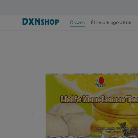
Összes
Étrend-kiegészítők
arrow_back_ios