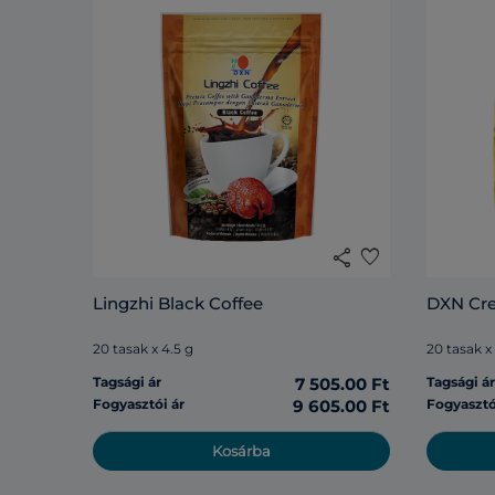
share
favorite
Lingzhi Black Coffee
DXN Cr
20 tasak x 4.5 g
20 tasak x
Tagsági ár
7 505.00 Ft
Tagsági á
Fogyasztói ár
9 605.00 Ft
Fogyasztó
Kosárba