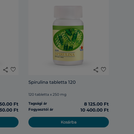
share
favorite
share
favorite
Spirulina tabletta 120
120 tabletta x 250 mg
50.00 Ft
Tagsági ár
8 125.00 Ft
30.00 Ft
Fogyasztói ár
10 400.00 Ft
Kosárba