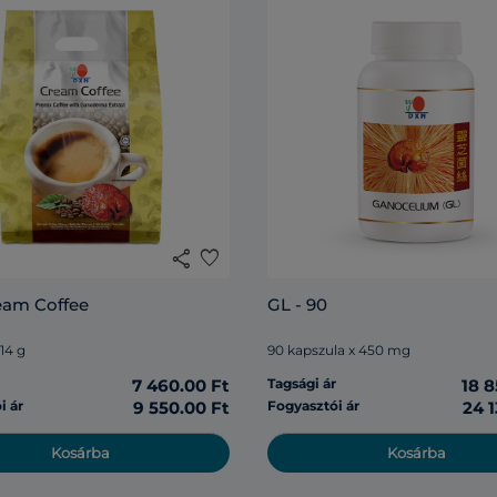
share
favorite
eam Coffee
GL - 90
 14 g
90 kapszula x 450 mg
r
7 460.00 Ft
Tagsági ár
18 8
i ár
9 550.00 Ft
Fogyasztói ár
24 1
Kosárba
Kosárba