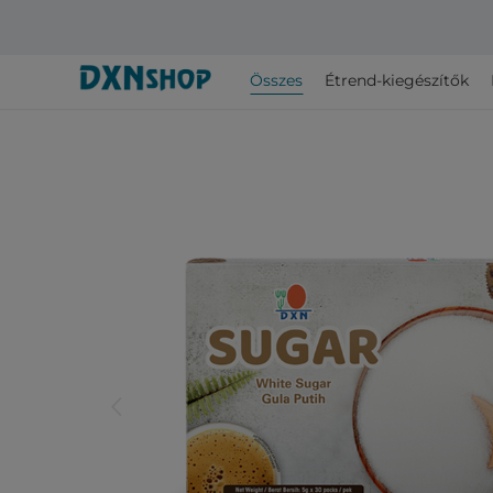
Összes
Étrend-kiegészítők
arrow_back_ios