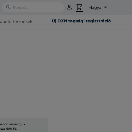
person
shopping_cart
Search
Új DXN tagsági regisztráció
rápoló termékek
pon kiszállítjuk.
ssze 600 Ft.