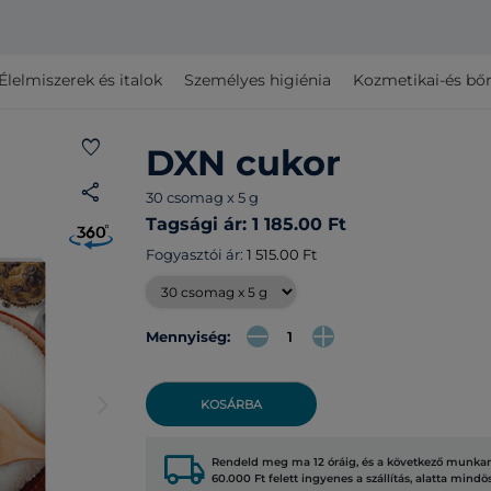
Élelmiszerek és italok
Személyes higiénia
Kozmetikai-és bő
favorite
DXN cukor
share
30 csomag x 5 g
Tagsági ár: 1 185.00 Ft
Fogyasztói ár:
1 515.00 Ft
Mennyiség:
arrow_forward_ios
KOSÁRBA
local_shipping
Rendeld meg ma 12 óráig, és a következő munkana
60.000 Ft felett ingyenes a szállítás, alatta mindö