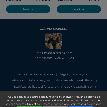
9 605.00 Ft
9 550.00 Ft
Fogyasztói ár
Fogyasztói ár
Kosárba
Kosárba
CZÉRNA MARCELL
Email: marci@czerna.com
Telefonszám: +36304280228
Felhasználási feltételek
Tagsági szabályzat
|
|
Visszaküldési szabályzat
Adatvédelmi szabályzat
|
|
Szállítási és fizetési feltételek
Cookie szabályzat
|
|
Adatvédelmi tájékoztató
We use cookies to ensure basic functionality, analyze traffic, and personalize
content. Essential cookies are always active, while others require your consent.
Copyright 2025, DXN Holdings Bhd. 199501033918 (363120-V)
You can accept all, reject non-essential cookies, or customize your preferences.