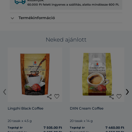
local_shipping
kiszállítjuk.
60.000 Ft felett ingyenes a szállítás, alatta mindössze 600 Ft.
Termékinformáció
Neked ajánlott
‹
›
share
favorite
share
favorite
Lingzhi Black Coffee
DXN Cream Coffee
20 tasak x 4.5 g
20 tasak x 14 g
7 505.00 Ft
7 460.00 Ft
Tagsági ár
Tagsági ár