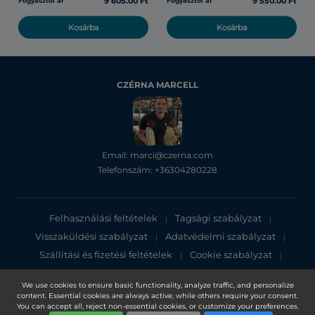
9 605.00 Ft
9 550.00 Ft
Fogyasztói ár
Fogyasztói ár
Kosárba
Kosárba
CZÉRNA MARCELL
Email: marci@czerna.com
Telefonszám: +36304280228
Felhasználási feltételek
Tagsági szabályzat
|
|
Visszaküldési szabályzat
Adatvédelmi szabályzat
|
|
Szállítási és fizetési feltételek
Cookie szabályzat
|
|
Adatvédelmi tájékoztató
We use cookies to ensure basic functionality, analyze traffic, and personalize
content. Essential cookies are always active, while others require your consent.
Copyright 2025, DXN Holdings Bhd. 199501033918 (363120-V)
You can accept all, reject non-essential cookies, or customize your preferences.