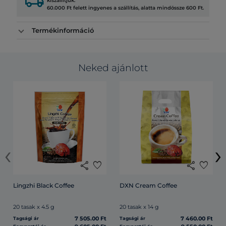
local_shipping
kiszállítjuk.
60.000 Ft felett ingyenes a szállítás, alatta mindössze 600 Ft.
Termékinformáció
Neked ajánlott
‹
›
share
favorite
share
favorite
Lingzhi Black Coffee
DXN Cream Coffee
20 tasak x 4.5 g
20 tasak x 14 g
7 505.00 Ft
7 460.00 Ft
Tagsági ár
Tagsági ár