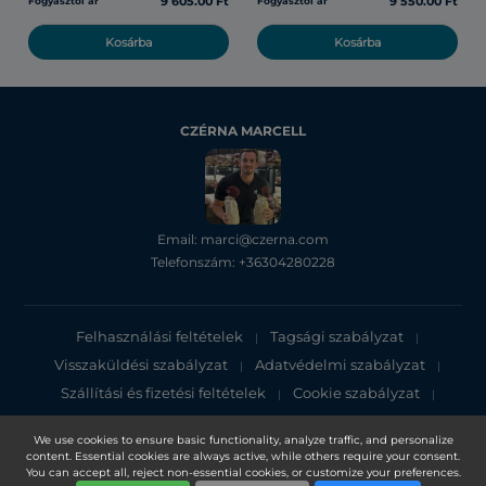
9 605.00 Ft
9 550.00 Ft
Fogyasztói ár
Fogyasztói ár
Kosárba
Kosárba
CZÉRNA MARCELL
Email: marci@czerna.com
Telefonszám: +36304280228
Felhasználási feltételek
Tagsági szabályzat
|
|
Visszaküldési szabályzat
Adatvédelmi szabályzat
|
|
Szállítási és fizetési feltételek
Cookie szabályzat
|
|
Adatvédelmi tájékoztató
We use cookies to ensure basic functionality, analyze traffic, and personalize
content. Essential cookies are always active, while others require your consent.
Copyright 2025, DXN Holdings Bhd. 199501033918 (363120-V)
You can accept all, reject non-essential cookies, or customize your preferences.