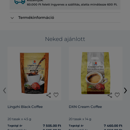
local_shipping
kiszállítjuk.
60.000 Ft felett ingyenes a szállítás, alatta mindössze 600 Ft.
Termékinformáció
Neked ajánlott
‹
›
share
favorite
share
favorite
Lingzhi Black Coffee
DXN Cream Coffee
20 tasak x 4.5 g
20 tasak x 14 g
7 505.00 Ft
7 460.00 Ft
Tagsági ár
Tagsági ár