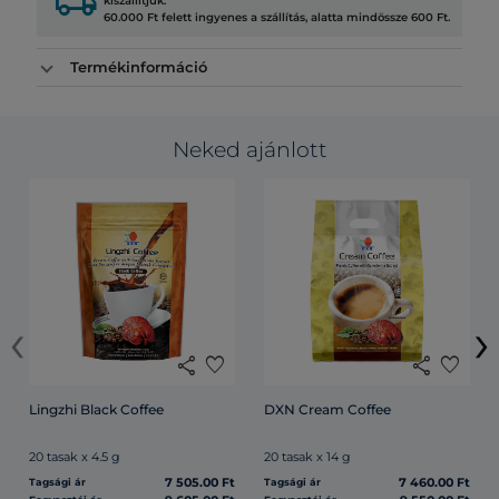
local_shipping
kiszállítjuk.
60.000 Ft felett ingyenes a szállítás, alatta mindössze 600 Ft.
Termékinformáció
Neked ajánlott
‹
›
share
favorite
share
favorite
Lingzhi Black Coffee
DXN Cream Coffee
20 tasak x 4.5 g
20 tasak x 14 g
7 505.00 Ft
7 460.00 Ft
Tagsági ár
Tagsági ár