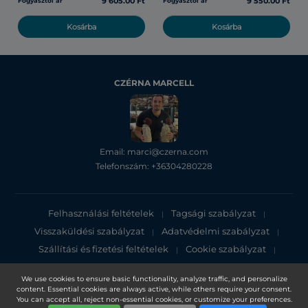
9 605.00 Ft
9 550.00 Ft
Fogyasztói ár
Fogyasztói ár
Kosárba
Kosárba
CZÉRNA MARCELL
Email: marci@czerna.com
Telefonszám: +36304280228
Felhasználási feltételek
Tagsági szabályzat
|
|
Visszaküldési szabályzat
Adatvédelmi szabályzat
|
|
Szállítási és fizetési feltételek
Cookie szabályzat
|
|
Adatvédelmi tájékoztató
We use cookies to ensure basic functionality, analyze traffic, and personalize
content. Essential cookies are always active, while others require your consent.
Copyright 2025, DXN Holdings Bhd. 199501033918 (363120-V)
You can accept all, reject non-essential cookies, or customize your preferences.