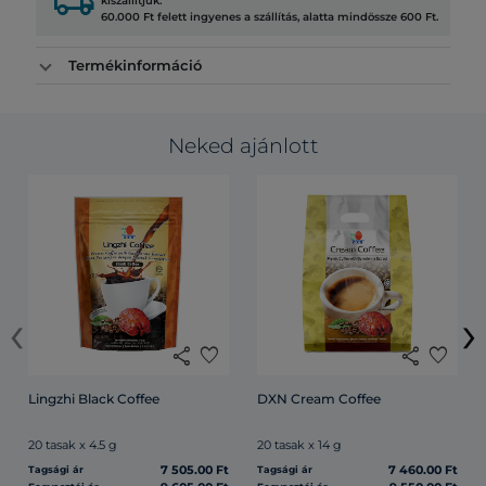
local_shipping
kiszállítjuk.
60.000 Ft felett ingyenes a szállítás, alatta mindössze 600 Ft.
Termékinformáció
Neked ajánlott
‹
›
share
favorite
share
favorite
Lingzhi Black Coffee
DXN Cream Coffee
20 tasak x 4.5 g
20 tasak x 14 g
7 505.00 Ft
7 460.00 Ft
Tagsági ár
Tagsági ár