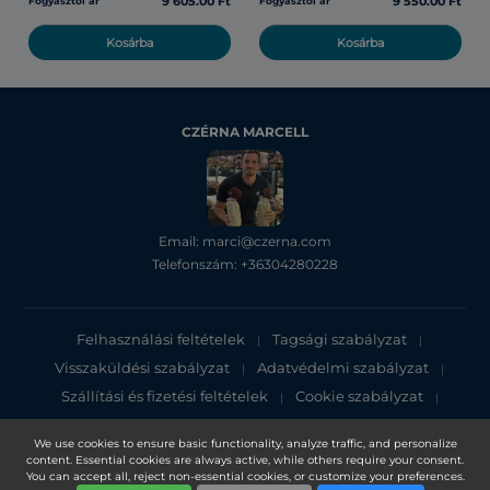
9 605.00 Ft
9 550.00 Ft
Fogyasztói ár
Fogyasztói ár
Kosárba
Kosárba
CZÉRNA MARCELL
Email: marci@czerna.com
Telefonszám: +36304280228
Felhasználási feltételek
Tagsági szabályzat
|
|
Visszaküldési szabályzat
Adatvédelmi szabályzat
|
|
Szállítási és fizetési feltételek
Cookie szabályzat
|
|
Adatvédelmi tájékoztató
We use cookies to ensure basic functionality, analyze traffic, and personalize
content. Essential cookies are always active, while others require your consent.
Copyright 2025, DXN Holdings Bhd. 199501033918 (363120-V)
You can accept all, reject non-essential cookies, or customize your preferences.