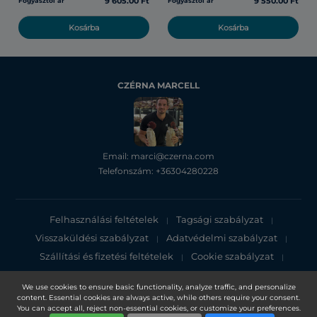
9 605.00 Ft
9 550.00 Ft
Fogyasztói ár
Fogyasztói ár
Kosárba
Kosárba
CZÉRNA MARCELL
Email: marci@czerna.com
Telefonszám: +36304280228
Felhasználási feltételek
Tagsági szabályzat
|
|
Visszaküldési szabályzat
Adatvédelmi szabályzat
|
|
Szállítási és fizetési feltételek
Cookie szabályzat
|
|
Adatvédelmi tájékoztató
We use cookies to ensure basic functionality, analyze traffic, and personalize
content. Essential cookies are always active, while others require your consent.
Copyright 2025, DXN Holdings Bhd. 199501033918 (363120-V)
You can accept all, reject non-essential cookies, or customize your preferences.