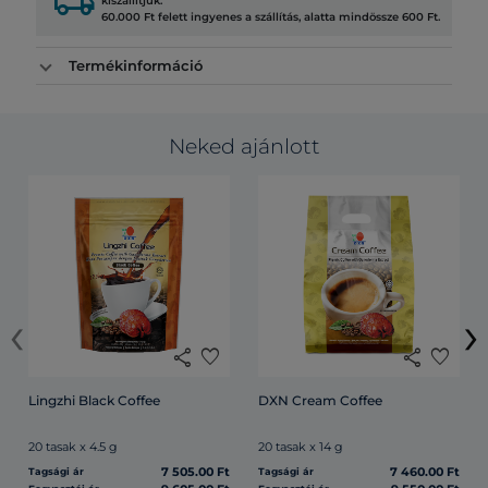
local_shipping
kiszállítjuk.
60.000 Ft felett ingyenes a szállítás, alatta mindössze 600 Ft.
Termékinformáció
Neked ajánlott
‹
›
share
favorite
share
favorite
Lingzhi Black Coffee
DXN Cream Coffee
20 tasak x 4.5 g
20 tasak x 14 g
7 505.00 Ft
7 460.00 Ft
Tagsági ár
Tagsági ár