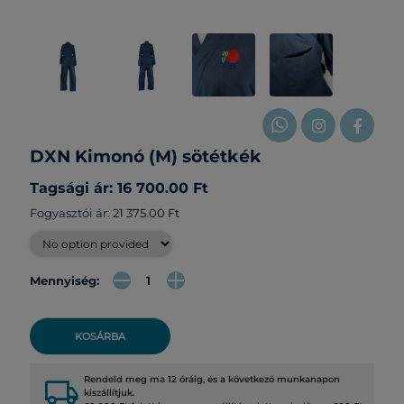
DXN Kimonó (M) sötétkék
Tagsági ár: 16 700.00 Ft
Fogyasztói ár:
21 375.00 Ft
Mennyiség:
KOSÁRBA
local_shipping
Rendeld meg ma 12 óráig, és a következő munkanapon
kiszállítjuk.