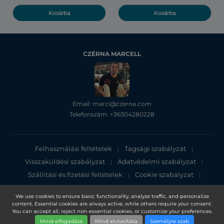
Kosárba
Kosárba
CZÉRNA MARCELL
Email: marci@czerna.com
Telefonszám: +36304280228
Felhasználási feltételek
Tagsági szabályzat
|
|
Visszaküldési szabályzat
Adatvédelmi szabályzat
|
|
Szállítási és fizetési feltételek
Cookie szabályzat
|
|
Adatvédelmi tájékoztató
We use cookies to ensure basic functionality, analyze traffic, and personalize
content. Essential cookies are always active, while others require your consent.
Copyright 2025, DXN Holdings Bhd. 199501033918 (363120-V)
You can accept all, reject non-essential cookies, or customize your preferences.
Mind elfogadása
Mind elutasítása
Személyre szab